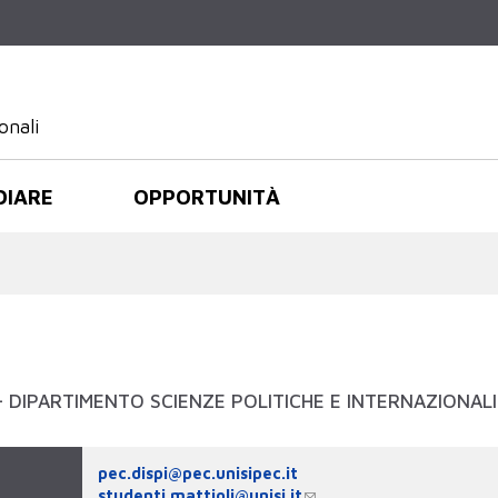
Salta al
contenuto
principale
onali
DIARE
OPPORTUNITÀ
- DIPARTIMENTO SCIENZE POLITICHE E INTERNAZIONALI
pec.dispi@pec.unisipec.it
studenti.mattioli@unisi.it